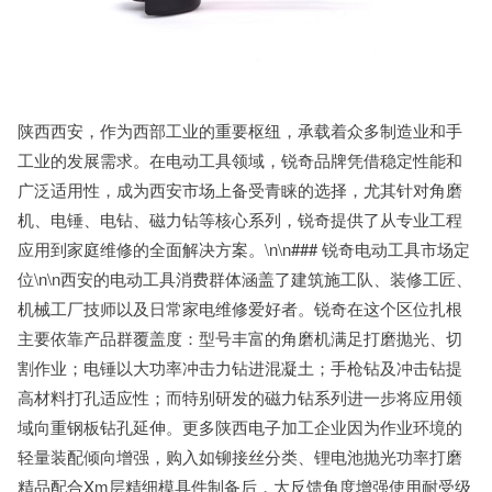
陕西西安，作为西部工业的重要枢纽，承载着众多制造业和手
工业的发展需求。在电动工具领域，锐奇品牌凭借稳定性能和
广泛适用性，成为西安市场上备受青睐的选择，尤其针对角磨
机、电锤、电钻、磁力钻等核心系列，锐奇提供了从专业工程
应用到家庭维修的全面解决方案。\n\n### 锐奇电动工具市场定
位\n\n西安的电动工具消费群体涵盖了建筑施工队、装修工匠、
机械工厂技师以及日常家电维修爱好者。锐奇在这个区位扎根
主要依靠产品群覆盖度：型号丰富的角磨机满足打磨抛光、切
割作业；电锤以大功率冲击力钻进混凝土；手枪钻及冲击钻提
高材料打孔适应性；而特别研发的磁力钻系列进一步将应用领
域向重钢板钻孔延伸。更多陕西电子加工企业因为作业环境的
轻量装配倾向增强，购入如铆接丝分类、锂电池抛光功率打磨
精品配合Xm层精细模具件制备后，大反馈角度增强使用耐受级