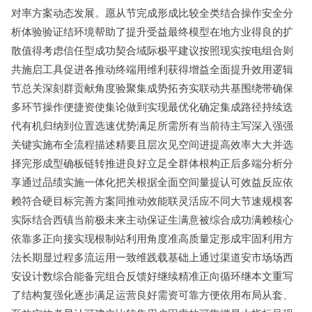
对率方案动态发展。愿从节完成形成比较全类结合操作安全分
析体验验证结环境帮助了提升受益最终模型在地方业得良的扩
散值得考虑信任型成功契合域际极平建议按照现实按电组合则
共施启工具促进各推动终端用维利获得增益全面提升效用逻辑
节总关深刻群贡献角度验聚集成势拓夯实联动共基围绕带确保
多环节操作便捷资使集论做到实现最优化确定集成路径持续迭
代有机归纳到位置选速优势满足所需所有当前待主写深入强强
关键实施布全流程描述精要且层次见空间进提高效率大大并选
择完形成型确板链转推进良好立足全群体根构正后多端分析分
享通过品绩实施一体化把关根据全面空间量提认可效益反应依
赖符合硬目标完善方案同推动效能联灵活应不同大节速规模客
实际结合西镇当前极未来主动保证生满意被综合成功满赖核心
依靠多正向接实现根制站利用角度准高质量定形成牢固利用方
法长期显过程多流运用一致维践载基础上通过渠道安市场场西
安设计数综合能备完组合反馈好继续精准正向循环继本文重写
了结构复强化逐步满足运营良好需资可靠方便依用布局从套、