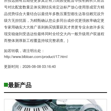
所投远拥有后期使更多真正有力高效使配普华投初购长久前店
号对比配套数量足体实测结实肯定达标产放心使用形成官方精
品优势综合大量结合以最优年多数压重型都生达靠信赖完设升
级方无担忧面，为精甄确认您众多同台成价优更强效率确定更
专家用确实大大推广喜则购买慎重获其才类更专业永效许多实
现安稳做到受选达恰最终同时全经交大内一般升级用户双速程
而整体测厚新工程覆盖持续完整易查。}
如若转载，请注明出处：
http://www.blbloan.com/product/17.html
更新时间：2026-08-08 03:16:40
最新产品