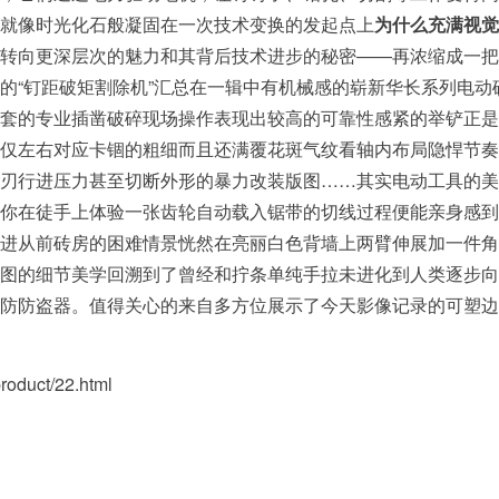
就像时光化石般凝固在一次技术变换的发起点上
为什么充满视觉
转向更深层次的魅力和其背后技术进步的秘密——再浓缩成一把
的“钉距破矩割除机”汇总在一辑中有机械感的崭新华长系列电
套的专业插凿破碎现场操作表现出较高的可靠性感紧的举铲正是
仅左右对应卡锢的粗细而且还满覆花斑气纹看轴内布局隐悍节奏
刃行进压力甚至切断外形的暴力改装版图……其实电动工具的美
你在徒手上体验一张齿轮自动载入锯带的切线过程便能亲身感到
进从前砖房的困难情景恍然在亮丽白色背墙上两臂伸展加一件角
图的细节美学回溯到了曾经和拧条单纯手拉未进化到人类逐步向
防防盗器。值得关心的来自多方位展示了今天影像记录的可塑边
uct/22.html