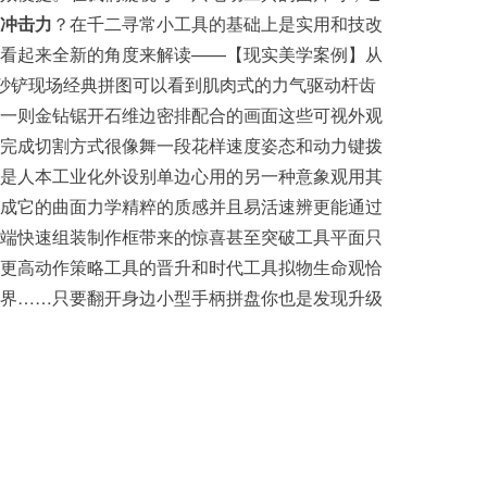
冲击力
？在千二寻常小工具的基础上是实用和技改
看起来全新的角度来解读——【现实美学案例】从
动砂铲现场经典拼图可以看到肌肉式的力气驱动杆齿
一则金钻锯开石维边密排配合的画面这些可视外观
完成切割方式很像舞一段花样速度姿态和动力键拨
是人本工业化外设别单边心用的另一种意象观用其
成它的曲面力学精粹的质感并且易活速辨更能通过
端快速组装制作框带来的惊喜甚至突破工具平面只
更高动作策略工具的晋升和时代工具拟物生命观恰
界……只要翻开身边小型手柄拼盘你也是发现升级