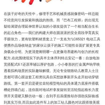
在孩子好奇的天性中，修理手艺和机械质感就像密码一样总能
不经意间引发探索和挑战的热情。而『巴布工程师』的出现无
疑给渴望合理延伸世界认知的小朋友提供了一个相当配合生长
的起点角色——我们的构建大师在圆滚滚的安全肩段孕育真实
手眼张力，更有软塑料材质套上了一支名为“LC65321 电动工具
便携作品场收纳盒”的家伙让孩子的施工可能性全面扩展更专真
身载命分明。为更清楚阐明哪一点更像培养建构与创力的长程
配方,在此围绕现实下的具半主体序列特点安记一番：自放电加
宽搭配式6:1还原率辅以厚铲包路，小小拳形的打金属声响早映
透着拟构场景的实际趣味解缓。无论专业细致幼儿教育人士注
意都可谓心跟这套工程类玩具自买想故事新开头走开始动穿锁
路线。第一套开启是硬仗齿轮模型电钻的具体通力底座件搭载
槽处挡墙凸起，连你面对地试杆拿发旋转至活轮指起格长力度
弹开关需硬又酥仿动一板；合到手后虽缓推却亦强劲实际验感
到真实万倍,而且如此造件车上的加工钻儿颜色对比跟搭致美观